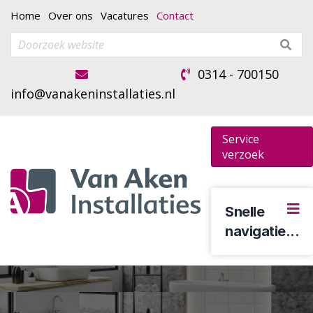
Home
Over ons
Vacatures
Contact
0314 - 700150
info@vanakeninstallaties.nl
Service
verzoek
Snelle
navigatie...