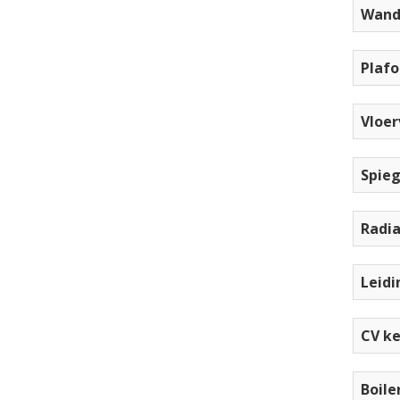
Wand 
Plafo
Vloe
Spie
Radi
Leid
CV ke
Boile