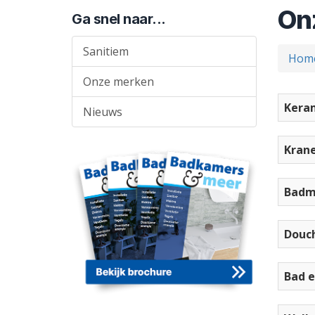
On
Ga snel naar...
Sanitiem
Hom
Onze merken
Kera
Nieuws
Krane
Badm
Douc
Bad 