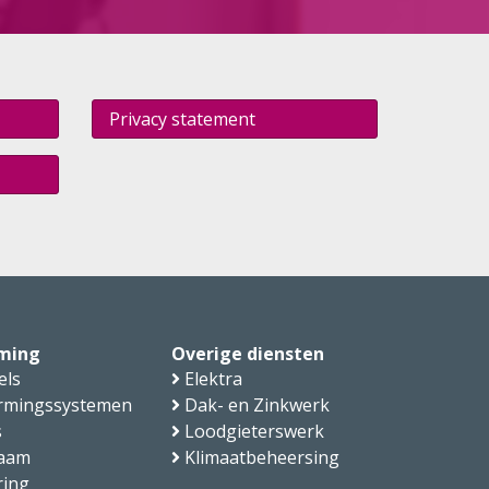
Privacy statement
ming
Overige diensten
els
Elektra
rmingssystemen
Dak- en Zinkwerk
s
Loodgieterswerk
aam
Klimaatbeheersing
ring