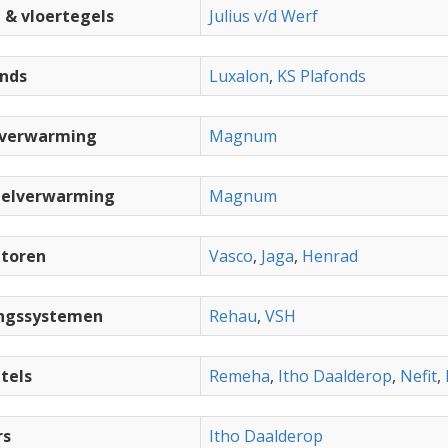
& vloertegels
Julius v/d Werf
nds
Luxalon
,
KS Plafonds
rverwarming
Magnum
gelverwarming
Magnum
atoren
Vasco
,
Jaga
,
Henrad
ingssystemen
Rehau
,
VSH
tels
Remeha
,
Itho Daalderop
,
Nefit
,
rs
Itho Daalderop