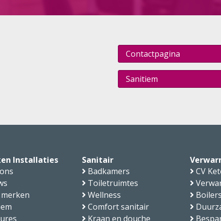
Contactpagina
Sanitiem
en Installaties
Sanitair
Verwar
 ons
Badkamers
CV Ket
ws
Toiletruimtes
Verwa
 merken
Wellness
Boiler
iem
Comfort sanitair
Duurz
tures
Kraan en douche
Bespa