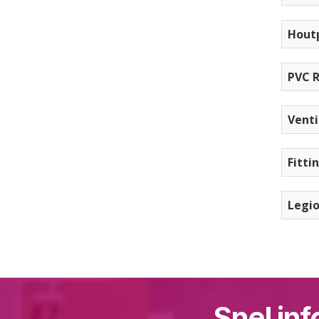
Houtp
PVC R
Venti
Fitti
Legio
Snel inf