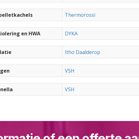
elletkachels
Thermorossi
iolering en HWA
DYKA
latie
Itho Daalderop
ngen
VSH
nella
VSH
ormatie of een offerte 