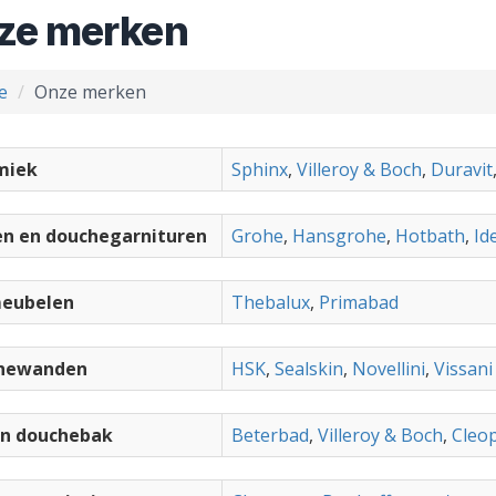
ze merken
e
Onze merken
miek
Sphinx
,
Villeroy & Boch
,
Duravit
n en douchegarnituren
Grohe
,
Hansgrohe
,
Hotbath
,
Id
eubelen
Thebalux
,
Primabad
hewanden
HSK
,
Sealskin
,
Novellini
,
Vissani
en douchebak
Beterbad
,
Villeroy & Boch
,
Cleo