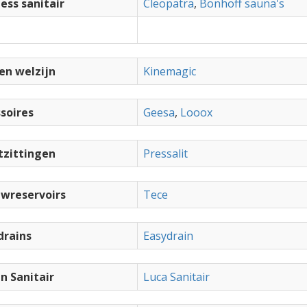
ess sanitair
Cleopatra
,
Bonhoff sauna's
en welzijn
Kinemagic
soires
Geesa
,
Looox
tzittingen
Pressalit
wreservoirs
Tece
drains
Easydrain
n Sanitair
Luca Sanitair