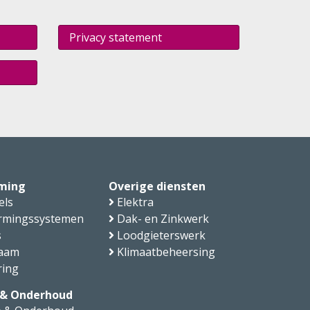
Privacy statement
ming
Overige diensten
els
Elektra
rmingssystemen
Dak- en Zinkwerk
s
Loodgieterswerk
aam
Klimaatbeheersing
ring
 & Onderhoud