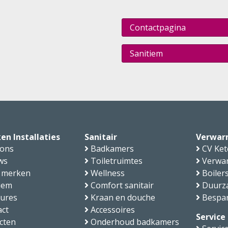
Contactpagina
Sanitiem
en Installaties
Sanitair
Verwar
 ons
Badkamers
CV Ket
ws
Toiletruimtes
Verwa
 merken
Wellness
Boiler
iem
Comfort sanitair
Duurz
tures
Kraan en douche
Bespa
ct
Accessoires
Service
cten
Onderhoud badkamers