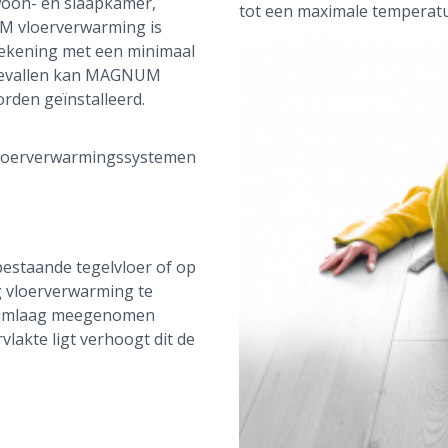
woon- en slaapkamer,
tot een maximale temperat
M vloerverwarming is
rekening met een minimaal
 gevallen kan MAGNUM
rden geïnstalleerd.
vloerverwarmingssystemen
staande tegelvloer of op
g vloerverwarming te
 lijmlaag meegenomen
lakte ligt verhoogt dit de