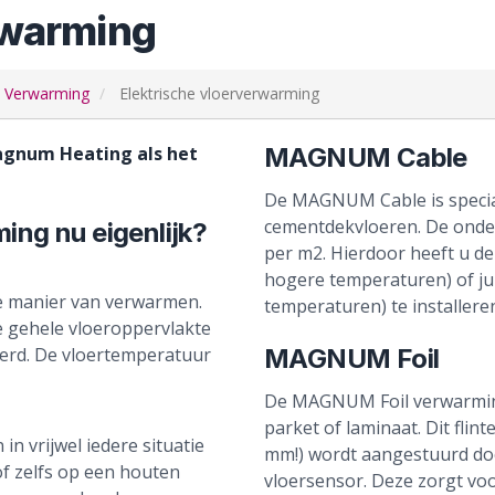
rwarming
Verwarming
Elektrische vloerverwarming
agnum Heating als het
MAGNUM Cable
De MAGNUM Cable is speciaal
cementdekvloeren. De onde
ing nu eigenlijk?
per m2. Hierdoor heeft u de
hogere temperaturen) of ju
e manier van verwarmen.
temperaturen) te installere
e gehele vloeroppervlakte
erd. De vloertemperatuur
MAGNUM Foil
De MAGNUM Foil verwarmings
parket of laminaat. Dit fli
vrijwel iedere situatie
mm!) wordt aangestuurd doo
f zelfs op een houten
vloersensor. Deze zorgt vo