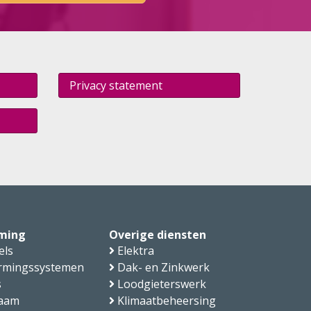
Privacy statement
ming
Overige diensten
els
Elektra
rmingssystemen
Dak- en Zinkwerk
s
Loodgieterswerk
aam
Klimaatbeheersing