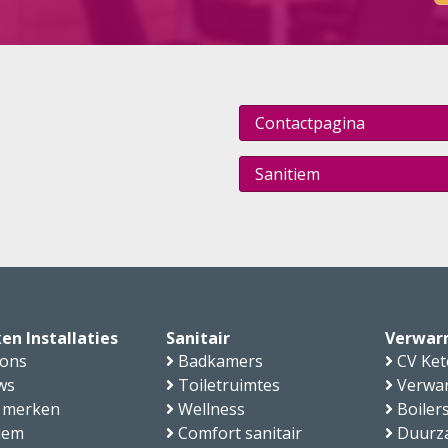
Contactpagina
Sanitiem
en Installaties
Sanitair
Verwar
 ons
Badkamers
CV Ket
ws
Toiletruimtes
Verwa
 merken
Wellness
Boiler
iem
Comfort sanitair
Duurz