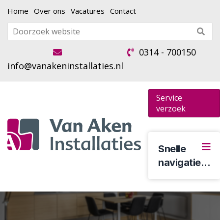
Home
Over ons
Vacatures
Contact
0314 - 700150
info@vanakeninstallaties.nl
Service
verzoek
Snelle
navigatie...