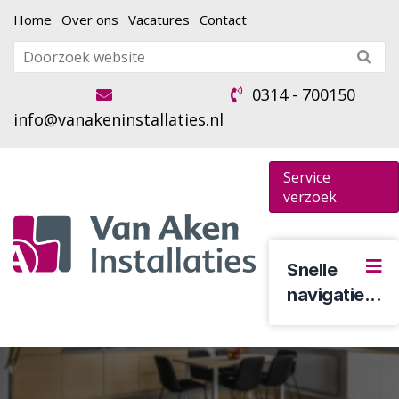
Home
Over ons
Vacatures
Contact
0314 - 700150
info@vanakeninstallaties.nl
Service
verzoek
Snelle
navigatie...